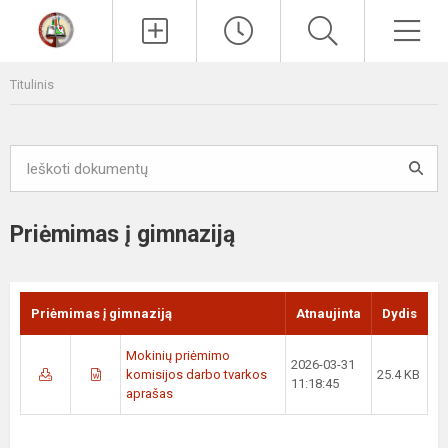
Paieška
Men
Titulinis
Priėmimas į gimnaziją
Priėmimas į gimnaziją
Atnaujinta
Dydis
Mokinių priėmimo
2026-03-31
komisijos darbo tvarkos
25.4 KB
11:18:45
aprašas