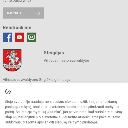
Turite pasiūlymų?
RAŠYKITE
Bendraukime
Steigėjas
Vilniaus miesto savivaldybė
Vilniaus savivaldybės Grigiškių gimnazija
Savivaldybės biudžetinė įstaiga
Kovo 11-osios g. 21, Vilnius 27105
Tel./ faks.
+370 5 243 2555
El. p.
rastine@grigiskiugimnazija.lt
Šioje svetainėje naudojame slapukus siekdami užtikrinti jums teikiamų
Duomenys kaupiami ir saugomi
paslaugų kokybę, analizuoti svetainės naudojimą ir optimizuoti naršymo
Juridinių asmenų registre
patirtį. Spustelėję mygtuką „Sutinku“, jūs patvirtinate, kad sutinkate su visų
Įmonės kodas 190661333
slapukų naudojimu šioje svetainėje. Jei norite atšaukti arba pakeisti savo
sutikimus, prašome apsilankyti
slapukų valdymo puslapyje
.