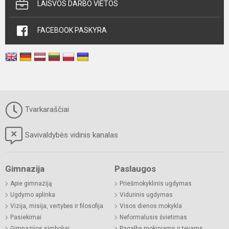
LAISVOS DARBO VIETOS
FACEBOOK PASKYRA
Tvarkaraščiai
Savivaldybės vidinis kanalas
Gimnazija
Paslaugos
Apie gimnaziją
Priešmokyklinis ugdymas
Ugdymo aplinka
Vidurinis ugdymas
Vizija, misija, vertybės ir filosofija
Visos dienos mokykla
Pasiekimai
Neformalusis švietimas
Gimnazijos simboliai
Pagalba mokiniams ir tėvams