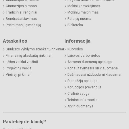
Gimnazijos himnas
Mokinių pavėžėjimas
Tradiciniai renginiai
Mokinių maitinimas
Bendradarbiavimas
Patalpų nuoma
Priėmimas į gimnaziją
Biblioteka
Ataskaitos
Informacija
Biudžeto vykdymo ataskaitų rinkiniai
Nuorodos
Finansinių ataskaitų rinkiniai
Laisvos darbo vietos
Lėšos veiklai viešinti
Asmens duomenų apsauga
Projektinė veikla
Konsultavimasis su visuomene
Viešieji pirkimai
Dažniausiai užduodami klausimai
Pranešėjų apsauga
Korupcijos prevencija
Civilinė sauga
Teisinė informacija
Atviri duomenys
Pastebėjote klaidų?