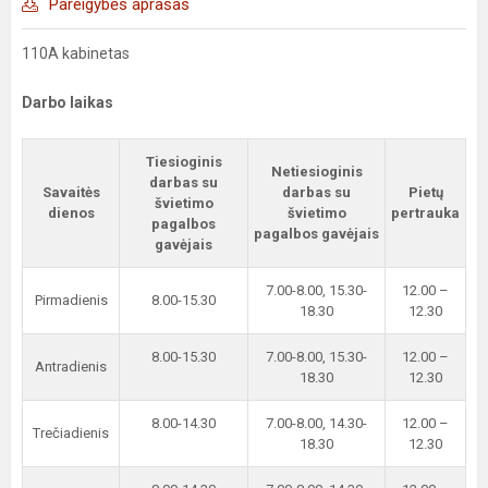
Pareigybės aprašas
110A kabinetas
Darbo laikas
Tiesioginis
Netiesioginis
darbas su
Savaitės
darbas su
Pietų
švietimo
dienos
švietimo
pertrauka
pagalbos
pagalbos gavėjais
gavėjais
7.00-8.00, 15.30-
12.00 –
Pirmadienis
8.00-15.30
18.30
12.30
8.00-15.30
7.00-8.00, 15.30-
12.00 –
Antradienis
18.30
12.30
8.00-14.30
7.00-8.00, 14.30-
12.00 –
Trečiadienis
18.30
12.30