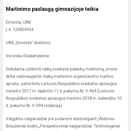
Maitinimo paslaugą gimnazijoje teikia
Eimesta, UAB
Į. k. 125854924
UAB „Eimesta“ direktorė:
Veronika Stadalnykienė
Siekdama užtikrinti vaikų sveikatai palankų maitinimą, įmonė
dirba vadovaujantis Vaikų maitinimo organizavimo tvarkos
aprašu, patvirtintu Lietuvos Respublikos sveikatos apsaugos
ministro 2011 m. lapkričio 11 d. įsakymu Nr. V-964 (Lietuvos
Respublikos sveikatos apsaugos ministro 2018 m. balandžio 10
d. įsakymo Nr. V-394 redakcija).
Valgyklos valgiaraščiai yra sudaromi atsižvelgiant į Aldonos
Bičiušienės leidinį „Perspektyviniai valgiaraščiai. Technologinės