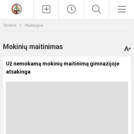
Paieška
Men
Titulinis
Paslaugos
Mokinių maitinimas
Už nemokamą mokinių maitinimą gimnazijoje
atsakinga