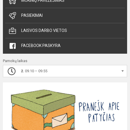
MOKINIŲ PAVĖŽĖJIMAS
PASIEKIMAI
LAISVOS DARBO VIETOS
FACEBOOK PASKYRA
Pamokų laikas
2.
09.10 – 09.55