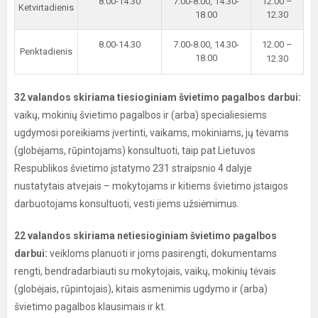
8.00-14.30
7.00-8.00, 14.30-
12.00 –
Ketvirtadienis
18.00
12.30
8.00-14.30
7.00-8.00, 14.30-
12.00 –
Penktadienis
18.00
12.30
32 valandos skiriama tiesioginiam švietimo pagalbos darbui:
vaikų, mokinių švietimo pagalbos ir (arba) specialiesiems
ugdymosi poreikiams įvertinti, vaikams, mokiniams, jų tėvams
(globėjams, rūpintojams) konsultuoti, taip pat Lietuvos
Respublikos švietimo įstatymo 231 straipsnio 4 dalyje
nustatytais atvejais – mokytojams ir kitiems švietimo įstaigos
darbuotojams konsultuoti, vesti jiems užsiėmimus.
22 valandos skiriama netiesioginiam švietimo pagalbos
darbui:
veikloms planuoti ir joms pasirengti, dokumentams
rengti, bendradarbiauti su mokytojais, vaikų, mokinių tėvais
(globėjais, rūpintojais), kitais asmenimis ugdymo ir (arba)
švietimo pagalbos klausimais ir kt.