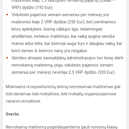
mažesnės kaip 1,5 valstybės remiamų pajamų (toliau –
VRP) dydžio (192 Eur).
Vidutinės pajamos vienam asmeniui per mėnesį yra
mažesnės kaip 2 VRP dydžiai (256 Eur), bet įvertinamos
kitos aplinkybės: šeimą užklupo liga, nelaimingas
atsitikimas, netekus maitintojo, kai vaiką augina vieniša
mama arba tėtis, kai šeimoje auga trys ir daugiau vaikų, kai
bent vienas iš šeimos narių yra neįgalus.
Išimties atvejais savivaldybių administracijos turi teisę skirti
nemokamą maitinimą, jeigu vidutinės pajamos vienam
asmeniui per mėnesį neviršija 2,5 VRP dydžio (320 Eur).
Mokiniams iš nepasiturinčių šeimų nemokamas maitinimas gali
būti skiriamas tiek mokyklose, tiek mokyklų organizuojamose
vasaros stovyklose.
Svarbu
Nemokamą maitinimą pageidaujantiems gauti vyresnių klasių