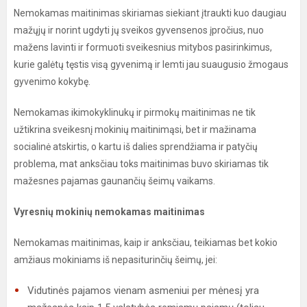
Nemokamas maitinimas skiriamas siekiant įtraukti kuo daugiau
mažųjų ir norint ugdyti jų sveikos gyvensenos įpročius, nuo
mažens lavinti ir formuoti sveikesnius mitybos pasirinkimus,
kurie galėtų tęstis visą gyvenimą ir lemti jau suaugusio žmogaus
gyvenimo kokybę.
Nemokamas ikimokyklinukų ir pirmokų maitinimas ne tik
užtikrina sveikesnį mokinių maitinimąsi, bet ir mažinama
socialinė atskirtis, o kartu iš dalies sprendžiama ir patyčių
problema, mat anksčiau toks maitinimas buvo skiriamas tik
mažesnes pajamas gaunančių šeimų vaikams.
Vyresnių mokinių nemokamas maitinimas
Nemokamas maitinimas, kaip ir anksčiau, teikiamas bet kokio
amžiaus mokiniams iš nepasiturinčių šeimų, jei:
Vidutinės pajamos vienam asmeniui per mėnesį yra