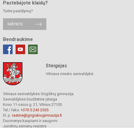
Pastebėjote klaidų?
Turite pasiūlymų?
RAŠYKITE
Bendraukime
Steigėjas
Vilniaus miesto savivaldybė
Vilniaus savivaldybės Grigiškių gimnazija
Savivaldybės biudžetinė įstaiga
Kovo 11-osios g. 21, Vilnius 27105
Tel./ faks.
+370 5 243 2555
El. p.
rastine@grigiskiugimnazija.lt
Duomenys kaupiami ir saugomi
Juridinių asmenų registre
Įmonės kodas 190661333