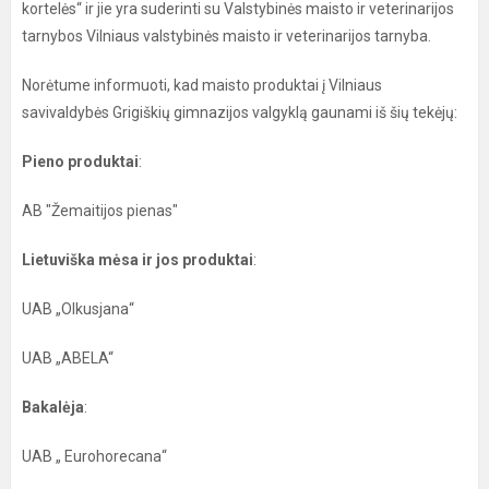
kortelės“ ir jie yra suderinti su Valstybinės maisto ir veterinarijos
tarnybos Vilniaus valstybinės maisto ir veterinarijos tarnyba.
Norėtume informuoti, kad maisto produktai į Vilniaus
savivaldybės Grigiškių gimnazijos valgyklą gaunami iš šių tekėjų:
P
ieno produktai
:
AB "Žemaitijos pienas"
Lietuviška mėsa ir jos produktai
:
UAB „Olkusjana“
UAB „ABELA“
Bakalėja
:
UAB „ Eurohorecana“