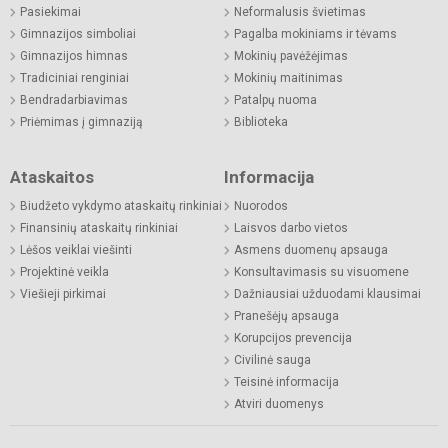
Pasiekimai
Neformalusis švietimas
Gimnazijos simboliai
Pagalba mokiniams ir tėvams
Gimnazijos himnas
Mokinių pavėžėjimas
Tradiciniai renginiai
Mokinių maitinimas
Bendradarbiavimas
Patalpų nuoma
Priėmimas į gimnaziją
Biblioteka
Ataskaitos
Informacija
Biudžeto vykdymo ataskaitų rinkiniai
Nuorodos
Finansinių ataskaitų rinkiniai
Laisvos darbo vietos
Lėšos veiklai viešinti
Asmens duomenų apsauga
Projektinė veikla
Konsultavimasis su visuomene
Viešieji pirkimai
Dažniausiai užduodami klausimai
Pranešėjų apsauga
Korupcijos prevencija
Civilinė sauga
Teisinė informacija
Atviri duomenys