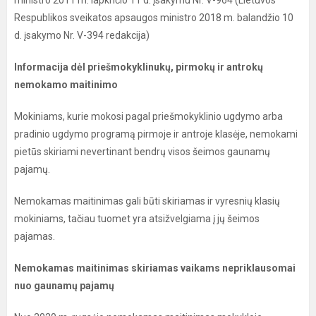
ministro 2011 m. lapkričio 11 d. įsakymu Nr. V-964 (Lietuvos
Respublikos sveikatos apsaugos ministro 2018 m. balandžio 10
d. įsakymo Nr. V-394 redakcija)
Informacija dėl priešmokyklinukų, pirmokų ir antrokų
nemokamo maitinimo
Mokiniams, kurie mokosi pagal priešmokyklinio ugdymo arba
pradinio ugdymo programą pirmoje ir antroje klasėje, nemokami
pietūs skiriami nevertinant bendrų visos šeimos gaunamų
pajamų.
Nemokamas maitinimas gali būti skiriamas ir vyresnių klasių
mokiniams, tačiau tuomet yra atsižvelgiama į jų šeimos
pajamas.
Nemokamas maitinimas skiriamas vaikams nepriklausomai
nuo gaunamų pajamų