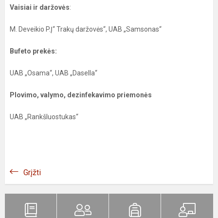
Vaisiai ir daržovės
:
M. Deveikio P.Į“ Trakų daržovės“, UAB „Samsonas“
Bufeto prekės:
UAB „Osama“, UAB „Dasella“
Plovimo, valymo, dezinfekavimo priemonės
UAB „Rankšluostukas“
Grįžti