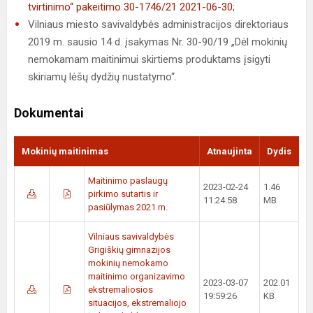
tvirtinimo“ pakeitimo 30-1746/21 2021-06-30
;
Vilniaus miesto savivaldybės administracijos direktoriaus
2019 m. sausio 14 d. įsakymas Nr. 30-90/19 „Dėl mokinių
nemokamam maitinimui skirtiems produktams įsigyti
skiriamų lėšų dydžių nustatymo“.
Dokumentai
Mokinių maitinimas
Atnaujinta
Dydis
Maitinimo paslaugų
2023-02-24
1.46
pirkimo sutartis ir
11:24:58
MB
pasiūlymas 2021 m.
Vilniaus savivaldybės
Grigiškių gimnazijos
mokinių nemokamo
maitinimo organizavimo
2023-03-07
202.01
ekstremaliosios
19:59:26
KB
situacijos, ekstremaliojo