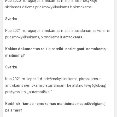
Nuo 2020 m. rugsėjo nemokamas maitinimas mokykloje
skiriamas visiems priešmokyklinukams ir pirmokams.
Svarbu
Nuo 2021 m. rugsėjo nemokamas maitinimas skiriamas visiems
priešmokyklinukams, pirmokams ir
antrokams
.
Kokius dokumentus reikia pateikti norint gauti nemokamą
maitinimą?
Svarbu
Nuo 2021 m. liepos 1 d. priešmokyklinukams, pirmokams ir
antrokams nemokami pietūs skiriami be atskiro tėvų (globėjų)
prašymo, t. y. „automatiškai“.
Kodėl skiriamas nemokamas maitinimas neatsižvelgiant į
pajamas?