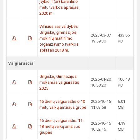
įvykio ir (ar) karantino
metu tvarkos aprašas
2020 m.
Vilniaus savivaldybės
Grigiškių gimnazijos
2023-03-07
433.65
mokinių maitinimo
19:59:30
KB
organizavimo tvarkos
aprašas 2018 m.
Valgiaraščiai
Grigiškių Gimnazijos
2025-01-20
106.48
mokamas valgiaraštis
10:58:20
KB
2025
15 dienų valgiaraštis 6-10
2025-10-15
6.01
metų vaikų amžiaus grupė
11:03:58
MB
15 dienų valgiaraštis: 11-
2025-10-15
4.19
18 metų vaikų amžiaus
10:52:16
MB
grupės