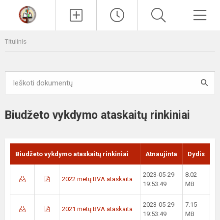
Paieška
Men
Titulinis
Biudžeto vykdymo ataskaitų rinkiniai
Biudžeto vykdymo ataskaitų rinkiniai
Atnaujinta
Dydis
2023-05-29
8.02
2022 metų BVA ataskaita
19:53:49
MB
2023-05-29
7.15
2021 metų BVA ataskaita
19:53:49
MB