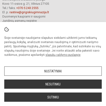
Kovo 11-osios g. 21, Vilnius 27105
Tel./ faks.
+370 5 243 2555
El. p.
rastine@grigiskiugimnazija.lt
Duomenys kaupiami ir saugomi
Juridinių asmenų registre
Įmonės kodas 190661333
Šioje svetainėje naudojame slapukus siekdami užtikrinti jums teikiamų
© 2024. Vilniaus savivaldybės Grigiškių gimnazija. Visos teisės saugomos.
paslaugų kokybę, analizuoti svetainės naudojimą ir optimizuoti naršymo
Kopijuoti turinį be raštiško gimnazijos sutikimo griežtai draudžiama.
patirtį. Spustelėję mygtuką „Sutinku“, jūs patvirtinate, kad sutinkate su visų
slapukų naudojimu šioje svetainėje. Jei norite atšaukti arba pakeisti savo
Versija neįgaliesiems
Slapukų valdymas
sutikimus, prašome apsilankyti
slapukų valdymo puslapyje
.
Mes kuriame mokykloms
SVETAINESMOKYKLOMS.LT
NUSTATYMAI
NESUTINKU
SUTINKU