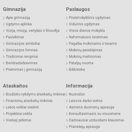
Gimnazija
Paslaugos
Apie gimnaziją
Priešmokyklinis ugdymas
Ugdymo aplinka
Vidurinis ugdymas
Vizija, misija, vertybės ir filosofija
Visos dienos mokykla
Pasiekimai
Neformalusis švietimas
Gimnazijos simboliai
Pagalba mokiniams ir tėvams
Gimnazijos himnas
Mokinių pavėžėjimas
Tradiciniai renginiai
Mokinių maitinimas
Bendradarbiavimas
Patalpų nuoma
Priėmimas į gimnaziją
Biblioteka
Ataskaitos
Informacija
Biudžeto vykdymo ataskaitų rinkiniai
Nuorodos
Finansinių ataskaitų rinkiniai
Laisvos darbo vietos
Lėšos veiklai viešinti
Asmens duomenų apsauga
Projektinė veikla
Konsultavimasis su visuomene
Viešieji pirkimai
Dažniausiai užduodami klausimai
Pranešėjų apsauga